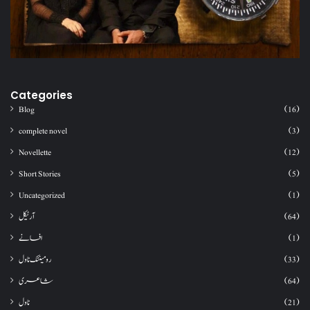
Categories
Blog
(16)
complete novel
(3)
Novellette
(12)
Short Stories
(5)
Uncategorized
(1)
آرٹیکل
(64)
افسانے
(1)
رومینٹک ناول
(33)
شاعری
(64)
ناول
(21)