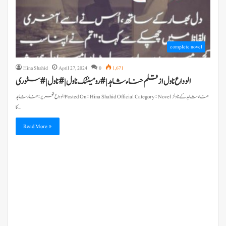
complete novel
Hina Shahid
April 27, 2024
0
1,671
الوداع ناول از قلم حناء شاہد | #رومینٹک ناول | #ناول | # سٹوری
کا…
Read More »