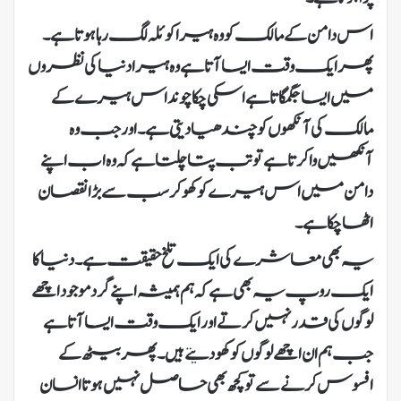
اس دامن کے مالک کو وہ ہیراکوئلہ لگ رہا ہوتا ہے۔
پھر ایک وقت ایسا آتا ہے وہ ہیرا دنیا کی نظروں
میں ایسا جگمگاتا ہے اسکی چکاچوند اس ہیرے کے
مالک کی آنکھوں کو چندھیا دیتی ہے۔ اور جب وہ
آنکھیں وا کرتا ہے تو تب پتا چلتا ہے کہ وہ اب اپنے
دامن میں اس ہیرے کو کھو کر سب سے بڑا نقصان
اٹھا چکا ہے۔
یہ بھی معاشرے کی ایک تلخ حقیقت ہے۔ دنیا کا
ایک روپ یہ بھی ہے کہ ہم ہمیشہ اپنے گرد موجود اچھے
لوگوں کی قدر نہیں کرتے اور ایک وقت ایسا آتا ہے
جب ہم ان اچھے لوگوں کو کھو دیتے ہیں۔ پھر بیٹھ کے
افسوس کرنے سے تو کچھ بھی حاصل نہیں ہوتا انسان