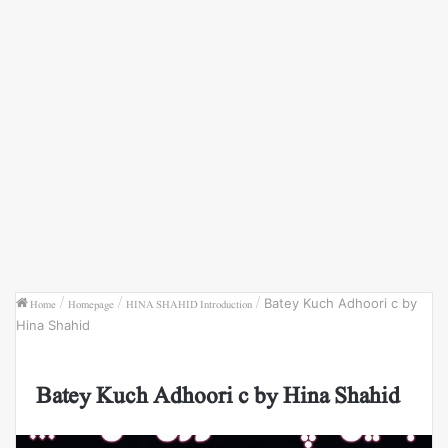
Home
/
Homepage
/
HINA SHAHID Introduction
/
Batey Kuch Adhoori c by
Hina Shahid
Batey Kuch Adhoori c by Hina Shahid