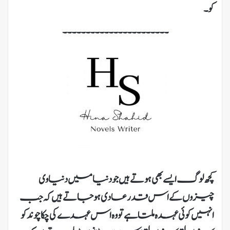
کو۔
۔۔۔۔۔۔۔۔۔۔۔۔۔۔۔۔۔۔۔۔۔۔۔
کچھ لوگ ایسے بھی ہوتے ہیں جو دنیا میں دنیاوی
چیزوں کے اس قدر عادی ہو جاتے ہیں کہ جب
انہیں کوئی عہدہ ملتا ہے تو وہ اس عہدے کی چکاچوند کو