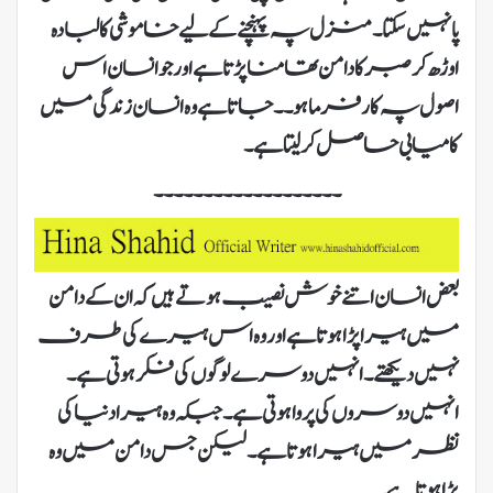
پا نہیں سکتا۔ منزل پہ پہنچنے کے لیے خاموشی کا لبادہ
اوڑھ کر صبر کا دامن تھامنا پڑتا ہے اور جو انسان اس
اصول پہ کارفرما ہو ۔۔جاتا ہے وہ انسان زندگی میں
کامیابی حاصل کر لیتا ہے۔
۔۔۔۔۔۔۔۔۔۔۔۔۔۔۔۔۔۔۔
بعض انسان اتنے خوش نصیب ہوتے ہیں کہ ان کے دامن
میں ہیرا پڑا ہوتا ہے اور وہ اس ہیرے کی طرف
نہیں دیکھتے۔ انہیں دوسرے لوگوں کی فکر ہوتی ہے۔
انہیں دوسروں کی پروا ہوتی ہے۔ جبکہ وہ ہیرا دنیا کی
نظر میں ہیرا ہوتا ہے۔ لیکن جس دامن میں وہ
پڑا ہوتا ہے۔