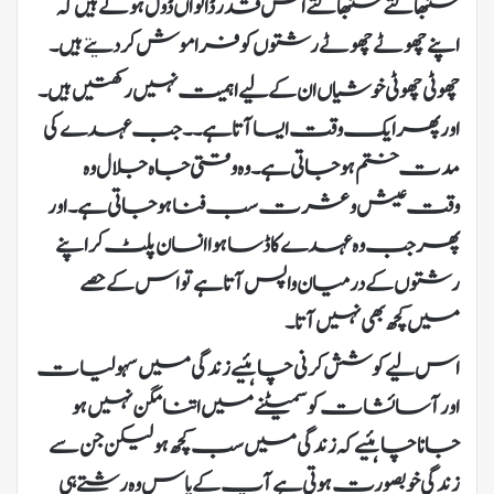
سنبھالتے سنبھالتے اس قدر ڈانواں ڈول ہوتے ہیں کہ
اپنے چھوٹے چھوٹے رشتوں کو فراموش کر دیتے ہیں۔
چھوٹی چھوٹی خوشیاں ان کے لیے اہمیت نہیں رکھتیں ہیں۔
اور پھر ایک وقت ایسا آتا ہے۔ ۔جب عہدے کی
مدت ختم ہو جاتی ہے۔ وہ وقتی جاہ جلال وہ
وقت عیش و عشرت سب فنا ہو جاتی ہے۔ اور
پھر جب وہ عہدے کا ڈسا ہوا انسان پلٹ کر اپنے
رشتوں کے درمیان واپس آتا ہے تو اس کے حصے
میں کچھ بھی نہیں آتا۔
اس لیے کوشش کرنی چاہئیے زندگی میں سہولیات
اور آسائشات کو سمیٹنے میں اتنا مگن نہیں ہو
جانا چاہئیے کہ زندگی میں سب کچھ ہو لیکن جن سے
زندگی خوبصورت ہوتی ہے آپ کے پاس وہ رشتے ہی