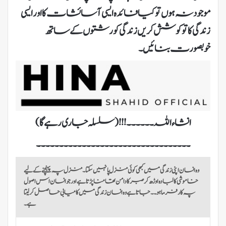
موجود نہ ہوں تو کیا فائدہ ایسی آسائشات کا اور ایسی
زندگی کا تو کوشش کریں زندگی کو رشتوں کے ساتھ
خوبصورت بنائیں۔
انشاء اللہ ۔۔۔۔۔۔!!! (سلسلہ جاری رہے گا)
وہ انسان اپنی زندگی میں کبھی کوئی منزل پا نہیں سکتا۔ منزل پہ پہنچنے کے لیے
خاموشی کا لبادہ اوڑھ کر صبر کا دامن تھامنا پڑتا ہے اور جو انسان اس اصول
پہ کارفرما ہو ۔۔جاتا ہے وہ انسان زندگی میں کامیابی حاصل کر لیتا
ہے۔