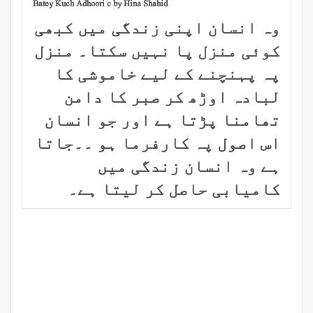
Batey Kuch Adhoori c by Hina Shahid
وہ انسان اپنی زندگی میں کبھی
کوئی منزل پا نہیں سکتا۔ منزل
پہ پہنچنے کے لیے خاموشی کا
لبادہ اوڑھ کر صبر کا دامن
تھامنا پڑتا ہے اور جو انسان
اس اصول پہ کارفرما ہو ۔۔جاتا
ہے وہ انسان زندگی میں
کامیابی حاصل کر لیتا ہے۔