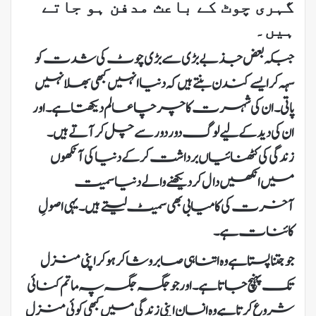
گہری چوٹ کے باعث مدفن ہو جاتے
ہیں۔
جبکہ بعض جذبے بڑی سے بڑی چوٹ کی شدت کو
سہہ کرایسے کندن بنتے ہیں کہ دنیا انہیں کبھی بھلا نہیں
پاتی۔ان کی شہرت کا چرچا عالم دیکھتا ہے۔ اور
ان کی دید کے لیے لوگ دور دور سے چل کر آتے ہیں۔
زندگی کی کٹھنائیاں برداشت کر کے دنیا کی آنکھوں
میں انکھیں دال کر دیکھنے والے دنیا سمیت
آخرت کی کامیابی بھی سمیٹ لیتے ہیں۔ یہی اصولِ
کائنات ہے۔
جو جتنا پستا ہے وہ اتنا ہی صابر و شاکر ہو کر اپنی منزل
تک پہنچ جاتا ہے۔ اور جو جگہ جگہ پہ ماتم کنائی
شروع کرتا ہے وہ انسان اپنی زندگی میں کبھی کوئی منزل