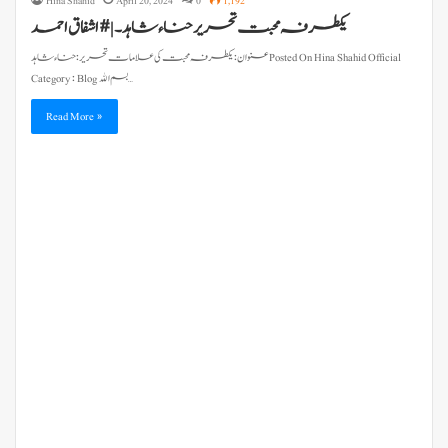
Hina Shahid
April 20, 2024
0
1,192
یکطرفہ محبت تحریر حناء شاہد۔ | #اشفاق احمد
عنوان : یکطرفہ محبت کی علامات تحریر : حناء شاہد Posted On Hina Shahid Official
Category : Blog بسم الله…
Read More »