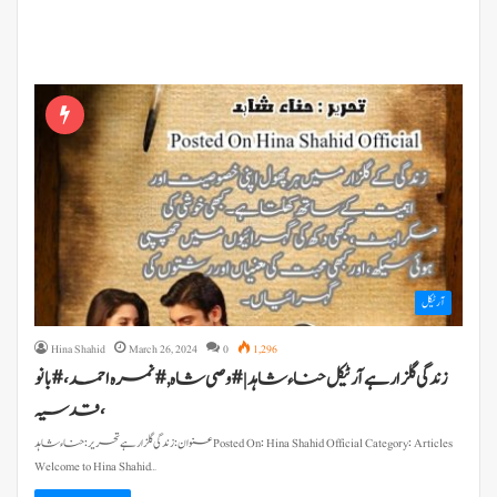
آرٹیکل
Hina Shahid
March 26, 2024
0
1,296
زندگی گلزار ہے آرٹیکل حناء شاہد | #وصی شاہ, # نمرہ احمد ، # بانو
قدسیہ،
Welcome to Hina Shahid…