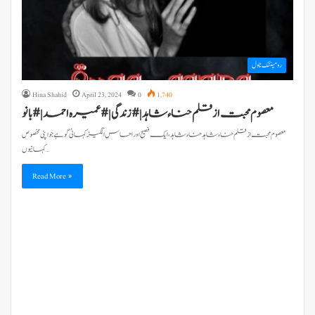
رومینٹک ناول
Hina Shahid
April 23, 2024
0
1,740
معصوم محبت از قلم حناء شاہد| #زندگی |#عمیرہ احمد |#بانو
معصوم محبت از قلم حناء شاہد حناء شاہد، ایک فصیح اور احساس انگیز کہانی گو ہے جو اپنی مخصوص
کہانیوں…
Read More »