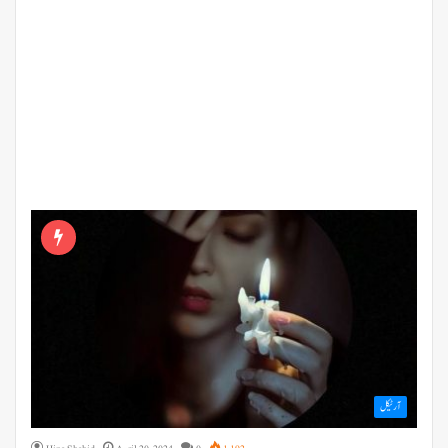
آرٹیکل