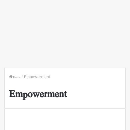
Home
/
Empowerment
Empowerment