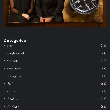
Categories
Blog
(16)
complete novel
(3)
Novellette
(12)
Short Stories
(5)
Uncategorized
(1)
آرٹیکل
(64)
افسانے
(1)
رومینٹک ناول
(33)
شاعری
(64)