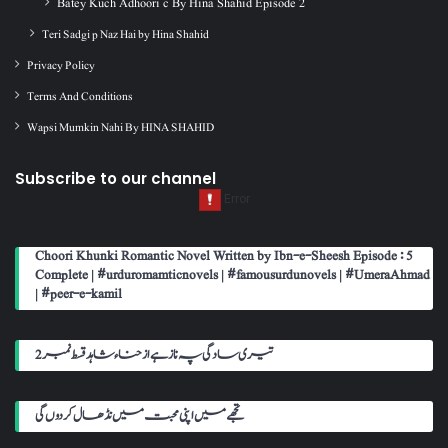
Batey Kuch Adhoori c By Hina Shahid Episode 2
Teri Sadgi p Naz Hai by Hina Shahid
Privacy Policy
Terms And Conditions
Wapsi Mumkin Nahi By HINA SHAHID
Subscribe to our channel
Choori Khunki Romantic Novel Written by Ibn-e-Sheesh Episode : 5
Complete | #urduromamticnovels | #famousurdunovels | #UmeraAhmad
| #peer-e-kamil
تیری سادگی پہ ناز ہے از حناء شاہد قسط نمبر 2
تجھے میں اپنی محبت میں نڈھال کر دوں گی