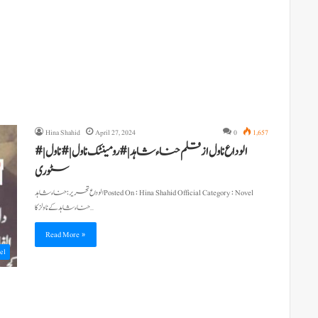
Hina Shahid
April 27, 2024
0
1,657
الوداع ناول از قلم حناء شاہد | #رومینٹک ناول | #ناول | #
سٹوری
حناء شاہد کے ناولز کا…
Read More »
el