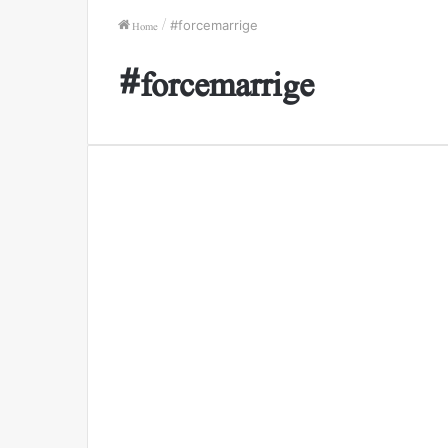
Home
/
#forcemarrige
#forcemarrige