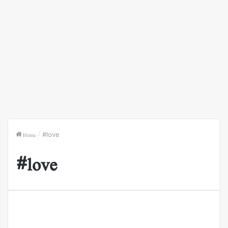
Home
/
#love
#love