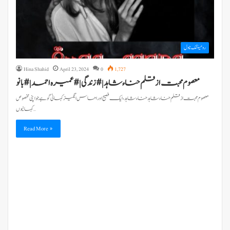
رومینٹک ناول
Hina Shahid
April 23, 2024
0
1,727
معصوم محبت از قلم حناء شاہد| #زندگی |#عمیرہ احمد |#بانو
معصوم محبت از قلم حناء شاہد حناء شاہد، ایک فصیح اور احساس انگیز کہانی گو ہے جو اپنی مخصوص
کہانیوں…
Read More »