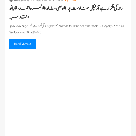
Hina Shahid
March 26, 2024
0
1,294
زندگی گلزار ہے آرٹیکل حناء شاہد | #وصی شاہ, # نمرہ احمد ، # بانو
قدسیہ،
Welcome to Hina Shahid…
Read More »