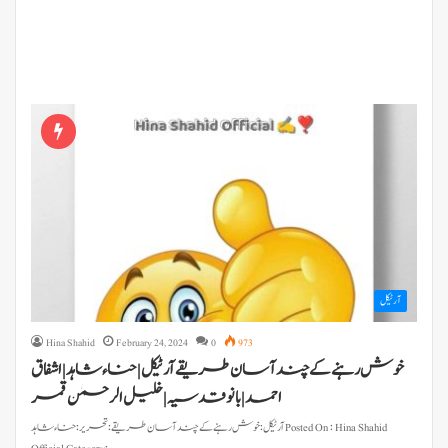
آرٹیکل
Hina Shahid
February 24, 2024
0
973
خوش رہنے کے چند آسان طریقے آرٹیکل | حناء شاہد | اشفاق
احمد | بانو قدسیہ | خلیل الرحمٰن قمر