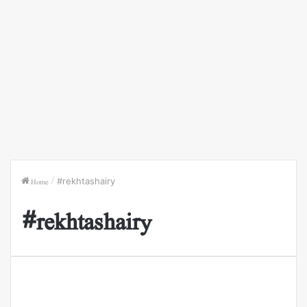
Home
/
#rekhtashairy
#rekhtashairy