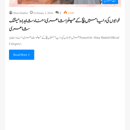
شاعری
Hina Shahid
February 3, 2024
0
1,249
خوابوں کی دنیا میں بچ کے چلو | شاعری : حناء شاہد | رومینٹک
شاعری
غزل : خوابوں کی دنیا میں بچ کے چلو شاعری : حناء شاہد Posted On : Hina Shahid Official
Category:…
Read More »