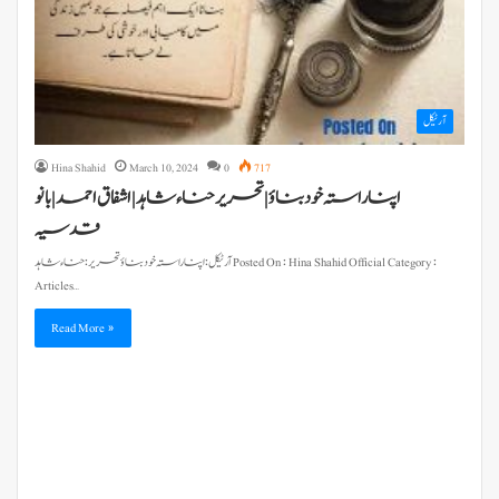
آرٹیکل
Hina Shahid
March 10, 2024
0
717
اپنا راستہ خود بناؤ | تحریر حناء شاہد | اشفاق احمد | بانو
قدسیہ
Articles…
Read More »