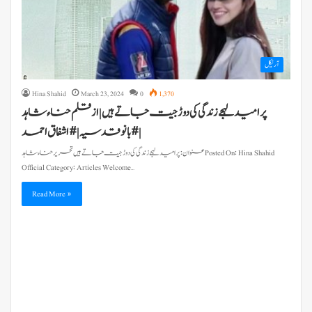
آرٹیکل
Hina Shahid
March 23, 2024
0
1,370
پر امید لہجے زندگی کی دوڑ جیت جاتے ہیں | از قلم حناء شاہد
|#بانوقدسیہ | #اشفاق احمد
عنوان: پرامید لہجے زندگی کی دوڑ جیت جاتے ہیں تحریر حناء شاہد Posted On: Hina Shahid
Official Category: Articles Welcome…
Read More »