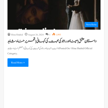
Novellette
Hina Shahid
August 26, 2024
1
1,993
داستان عشق | مینا اور راجو کی محبت کی کہانی | تحریر حناء شاہد
ناولٹ : مینا اور راجو کی محبت کی کہانی از قلم حناء شاہد Posted On : Hina Shahid Official
Category…
Read More »