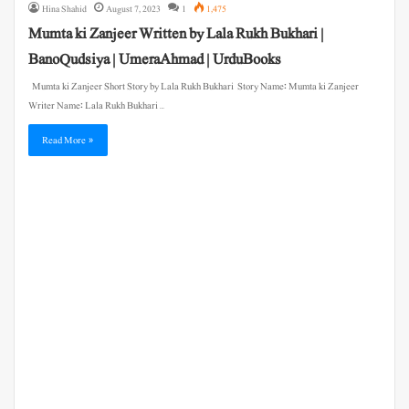
Hina Shahid
August 7, 2023
1
1,475
Mumta ki Zanjeer Written by Lala Rukh Bukhari |
BanoQudsiya | UmeraAhmad | UrduBooks
Mumta ki Zanjeer Short Story by Lala Rukh Bukhari Story Name: Mumta ki Zanjeer
Writer Name: Lala Rukh Bukhari …
Read More »