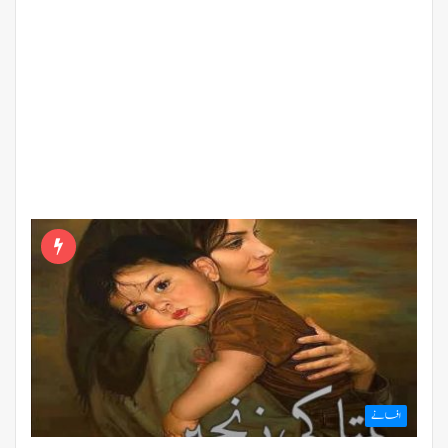
افسانے