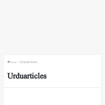
Home
/
Urduarticles
Urduarticles