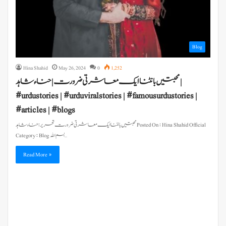
Blog
Hina Shahid
May 26, 2024
0
1,252
محبتیں بانٹنا ایک معاشرتی ضرورت | حناء شاہد |
#urdustories | #urduviralstories | #famousurdustories |
#articles | #blogs
محبتیں بانٹنا ایک معاشرتی ضرورت تحریر : حناء شاہد Posted On : Hina Shahid Official
Category : Blog بسم الله…
Read More »