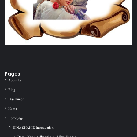
Pages
About Us
Blog
Disclaimer
Home
Homepage
HINA SHAHID Introduction
Batey Kuch Adhoori c by Hina Shahid