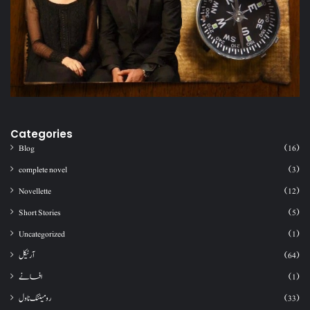
Categories
Blog
(16)
complete novel
(3)
Novellette
(12)
Short Stories
(5)
Uncategorized
(1)
آرٹیکل
(64)
افسانے
(1)
رومینٹک ناول
(33)