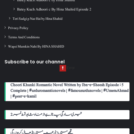
Batey Kuch Adhoori c By Hina Shahid Episode 2
Teri Sadgi p Naz Hai by Hina Shahid
Privacy Policy
Terms And Conditions
Wapsi Mumkin Nahi By HINA SHAHID
Subscribe to our channel
Choori Khunki Romantic Novel Written by Ibn-e-Sheesh Episode : 5
Complete | #urduromamticnovels | #famousurdunovels | #UmeraAhmad
| #peer-e-kamil
تیری سادگی پہ ناز ہے از حناء شاہد قسط نمبر 2
تجھے میں اپنی محبت میں نڈھال کر دوں گی