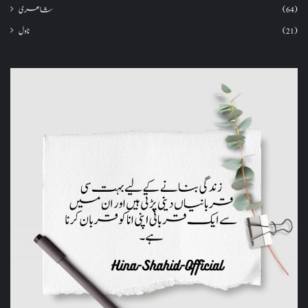
شاعری
(64)
ناول
(21)