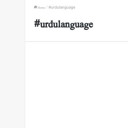
Home
/
#urdulanguage
#urdulanguage