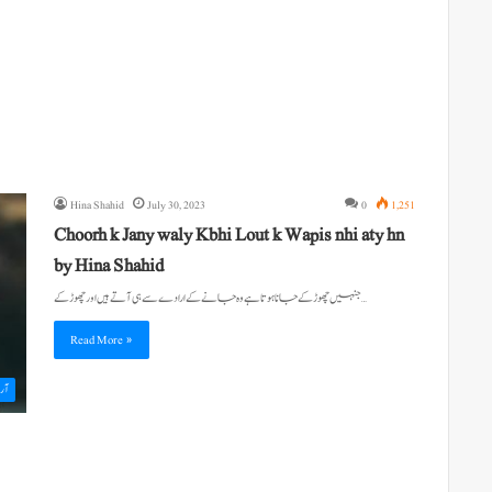
Hina Shahid
July 30, 2023
0
1,251
Choorh k Jany waly Kbhi Lout k Wapis nhi aty hn
by Hina Shahid
جنہیں چھوڑ کے جانا ہوتا ہے وہ جانے کے ارادے سے ہی آتے ہیں اور چھوڑ کے…
Read More »
آرٹ