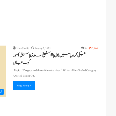
Hina Shahid
January 2, 2025
0
2,100
نیکی کر دریا میں ڈال | #شیخ سعدی | سبق آموز
کہانیاں
Topic : “Do good and throw it into the river.” Writer : Hina Shahid Category :
Article’s Posted On…
Read More »
آرٹ