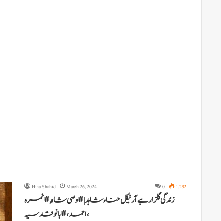
Hina Shahid
March 26, 2024
0
1,292
زندگی گلزار ہے آرٹیکل حناء شاہد | #وصی شاہ, # نمرہ
احمد ، # بانو قدسیہ،