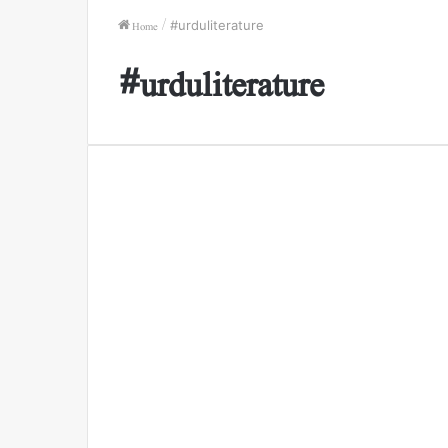
Home
/
#urduliterature
#urduliterature