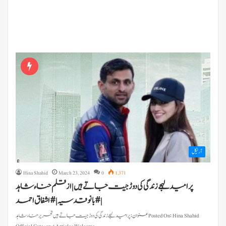
آرٹیکل
Hina Shahid
March 23, 2024
0
1,371
پر امید لہجے زندگی کی دوڑ جیت جاتے ہیں | از قلم حناء شاہد
|#بانوقدسیہ | #اشفاق احمد
عنوان: پرامید لہجے زندگی کی دوڑ جیت جاتے ہیں تحریر حناء شاہد Posted On: Hina Shahid