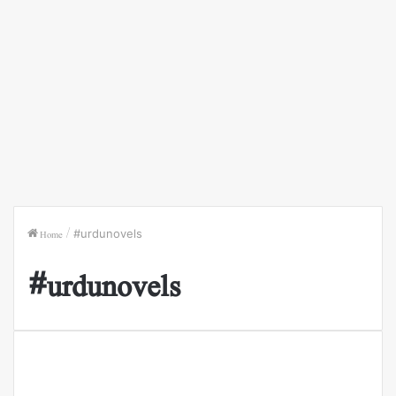
Home
/
#urdunovels
#urdunovels