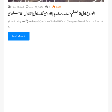
Hina Shahid
April 27, 2024
0
1,657
الوداع ناول از قلم حناء شاہد | #رومینٹک ناول | #ناول | # سٹوری
کا…
Read More »