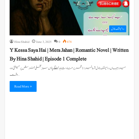
رومینٹک ناول
Hina Shahid
June 3, 2025
0
878
Y Kessa Saya Hai | Mera Jahan | Romantic Novel | Written
By Hina Shahid | Episode 1 Complete
میرا جہاں رومینٹک ناول قسط نمبر : 1 تحریر حناء شاہد ننگے پاؤں سبز مخملی فرش پر چلتی وہ،
وقت…
Read More »