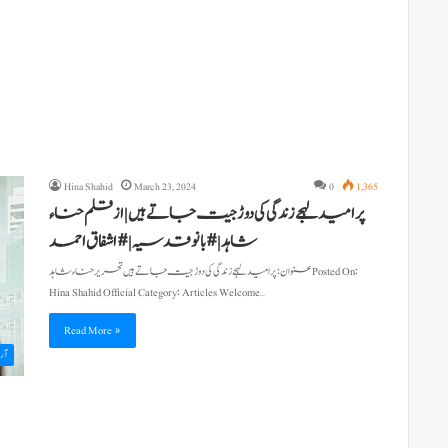
Hina Shahid
March 23, 2024
0
1,365
پر امید لہجے زندگی کی دوڑ جیت جاتے ہیں | از قلم حناء
شاہد |#بانوقدسیہ | #اشفاق احمد
عنوان: پرامید لہجے زندگی کی دوڑ جیت جاتے ہیں تحریر حناء شاہد Posted On:
Hina Shahid Official Category: Articles Welcome…
Read More »
آرٹ