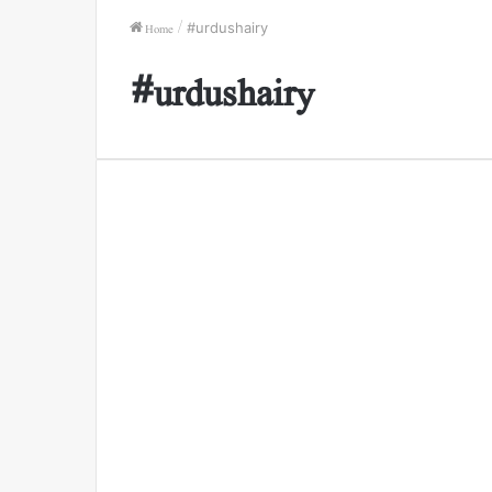
Home
/
#urdushairy
#urdushairy