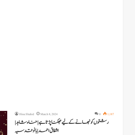
Hina Shahid
March 8, 2024
0
1,187
رشتوں کو نبھانے کے لیے جھکنا پڑتا ہے | حناء شاہد |
اشفاق احمد | بانو قدسیہ