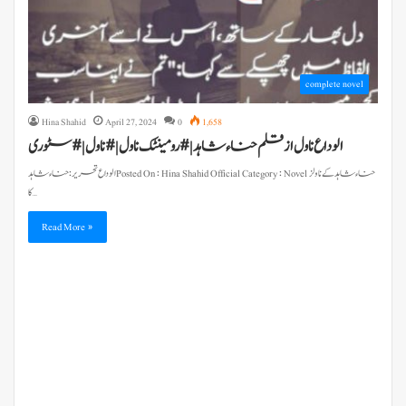
complete novel
Hina Shahid
April 27, 2024
0
1,658
الوداع ناول از قلم حناء شاہد | #رومینٹک ناول | #ناول | # سٹوری
کا…
Read More »