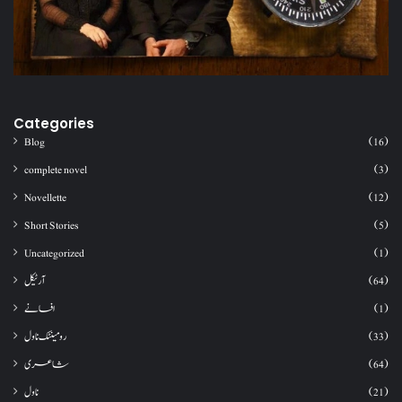
Categories
Blog
(16)
complete novel
(3)
Novellette
(12)
Short Stories
(5)
Uncategorized
(1)
آرٹیکل
(64)
افسانے
(1)
رومینٹک ناول
(33)
شاعری
(64)
ناول
(21)