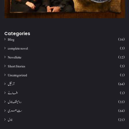
Categories
Blog
(16)
complete novel
(3)
Novellette
(12)
Short Stories
(5)
Uncategorized
(1)
آرٹیکل
(64)
افسانے
(1)
رومینٹک ناول
(33)
شاعری
(64)
ناول
(21)