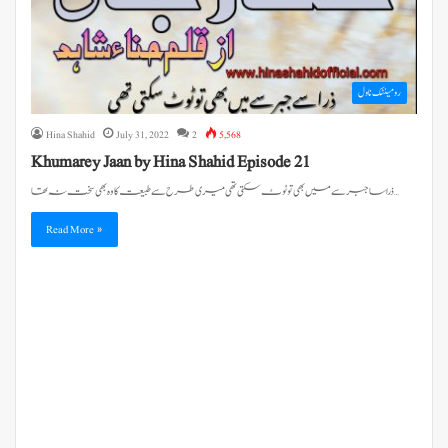
رومینٹک ناول
Hina Shahid
July 31, 2022
2
5,568
Khumarey Jaan by Hina Shahid Episode 21
ذرا سا جبر سے میں بھی تو ٹوٹ سکتی تھی میری طرح سے طبیعت کا وہ بھی سخت نہ تھا…
Read More »