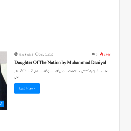
Hina Shahid
July 9, 2022
3
5,946
Daughter Of The Nation by Muhammad Daniyal
زمانے نے دیا جو کچھ میں اسکا خلاصہ ہوں نصیحت کی نصیحت ہوں ، تماشے کا تماشہ
ہوں
Read More »
آرٹ