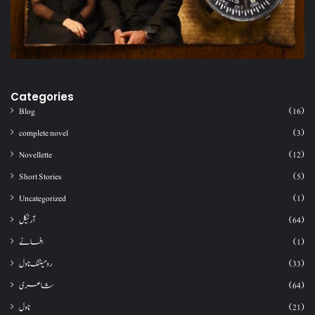
Categories
Blog
(16)
complete novel
(3)
Novellette
(12)
Short Stories
(5)
Uncategorized
(1)
آرٹیکل
(64)
افسانے
(1)
رومینٹک ناول
(33)
شاعری
(64)
ناول
(21)