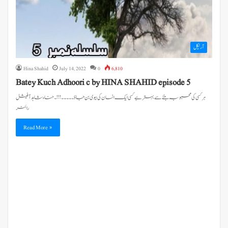
آرٹیکل
Hina Shahid
July 14, 2022
0
6,810
Batey Kuch Adhoori c by HINA SHAHID episode 5
ہر کسی کی محبوبہ بننے سے بہتر ہے کسی ایک انسان کی بیوی بن جاؤ۔۔۔۔۔!!!۔ حناء شاہد آفیشل
رائٹر
Read More »