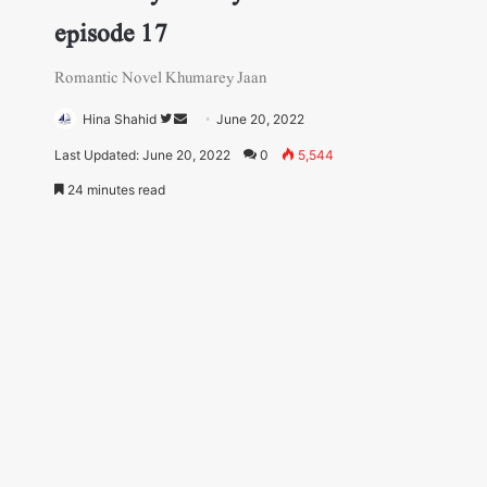
episode 17
Romantic Novel Khumarey Jaan
Follow
Send
Hina Shahid
June 20, 2022
on
an
Last Updated: June 20, 2022
0
5,544
Twitter
email
24 minutes read